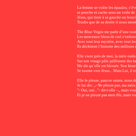
La femme se voûte les épaules; s’év
se penche et cache sous un voile de
Jésus, qui tient à sa gauche un bouc
Tendis que de sa droite il nous mont
The Blue Virgin me parle d’une tout
Les morceaux bleus de ciel s’enfon
Avec tout leur mystère, avec tout le
Ils déchirent l’histoire des millions
Elle vient près de moi, la mère endo
Sur son visage pâle jaillissent des l
Me dit qu’elle est blessée. Son front 
Se tourne vers Jésus... Mais Lui, il es
Elle le pleure, pauvre sainte, nous 
Je lui dis: „- Ne pleure pas, ma mère,
”- Oui, oui...”- dit-t-elle –„ mais vou
Et je ne pleure pas mon fils, mais vou