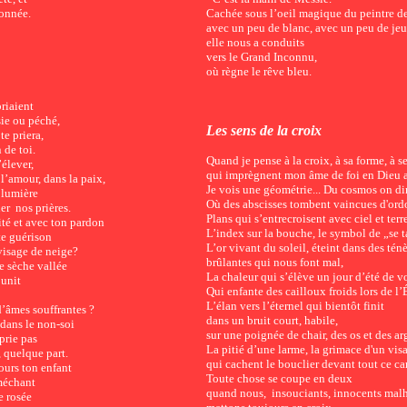
donnée.
Cachée sous l’oeil magique du peintre de
avec un peu de blanc, avec un peu de jeu
elle nous a conduits
vers le Grand Inconnu,
où règne le rêve bleu.
priaient
sie ou péché,
Les sens de la croix
te priera,
 de toi.
Quand je pense à la croix, à sa forme, à s
élever,
qui
imprègnent
mon âme
de
foi en Dieu 
 l’amour, dans la paix,
Je voi
s
une géométrie... Du cosmos on dir
 lumière
Où des abscisses tombent vaincues
d'
ord
r nos prières.
Plans qui s’entrecroisent avec ciel et terre
té et avec ton pardon
L’index sur la bouche, le symbol de „se t
te guérison
L’or vivant du soleil, éteint dans des tén
visage de neige?
brûlantes qui nous font mal,
e sèche vallée
La chaleur qui s’élève un jour d’été de vo
 unit
Qui
enfante des
cailloux froid
s
lors de
l’
L’élan vers l’éternel qui bientôt finit
’âmes souffrantes ?
dans un bruit court, habile,
dans le non-soi
sur une poignée de chair, des os et des arg
 prie pas
La pitié d’une larme, la grimace d'un vis
, quelque part.
qui cachent le bouclier devant tout ce ca
jours ton enfant
Toute chose se coupe en deux
 méchant
quand nous, insouciants, innocents mal
e rosée