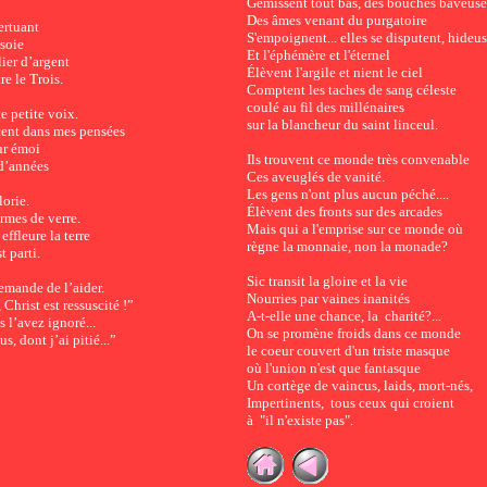
Gémissent tout bas, des bouches baveuse
Des âmes venant du purgatoire
ertuant
S'empoignent... elles se disputent, hideus
 soie
Et l'éphémère et l'éternel
lier d’argent
Élèvent l'argile et nient le ciel
re le Trois.
Comptent les taches de sang céleste
coulé au fil des millénaires
e petite voix.
sur la blancheur du saint linceul.
cent dans mes pensées
ur émoi
Ils trouvent ce monde très convenable
 d’années
Ces aveuglés de vanité.
Les gens n'ont plus aucun péché....
lorie.
Élèvent des fronts sur des arcades
armes de verre.
Mais qui a l'emprise sur ce monde où
effleure la terre
règne la monnaie, non la monade?
t parti.
Sic transit la gloire et la vie
demande de l’aider.
Nourries par vaines inanités
 Christ est ressuscité !”
A-t-elle une chance, la charité?...
s l’avez ignoré...
On se promène froids dans ce monde
s, dont j’ai pitié...”
le coeur couvert d'un triste masque
où l'union n'est que fantasque
Un cortège de vaincus, laids, mort-nés,
Impertinents, tous ceux qui croient
à "il n'existe pas".