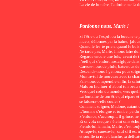
La vie de lumière, Ta droite me l'a 
Pardonne nous, Marie !
Si l’être ou l’esprit ou la bouche te 
muets, déformés par la haine, jalou
Quand le fer te priera quand le bois 
Ne tarde pas, Marie, à nous faire don
Regarde encore une fois, avant de t’
l’oeil qui s’endort nostalgique dans
Caresse-nous de pluie, bats-nous de
Descends-nous à genoux pour soigne
Montre-toi de nouveau avec ta chari
Fais-nous comprendre enfin, la sain
Mais où incliner d’abord ton beau 
Vers quel coin du monde, vers quell
La fontaine de ton être qui répare et
se laissera-t-elle couler ?
Comment soigner, Madone, autant d
L’homme s’éloigne et tombe, perdu 
S’enfonce, s’accroupit, il grince, ne
Et sa voix rauque s’éteint sans écho
Prends-lui la main, Marie, c’est tou
Attrape-le, caresse-le, sauf si il est
et souille ta robe blanche, ta délicat