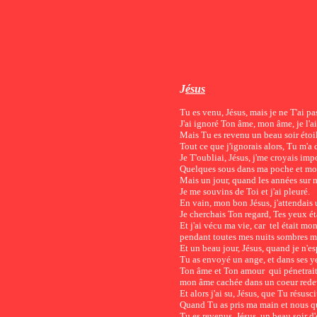
J
ésus
Tu es venu, Jésus, mais je ne T'ai pa
J'ai ignoré Ton âme, mon âme, je l'a
Mais Tu es revenu un beau soir étoil
Tout ce que j'ignorais alors, T
Je T'oubliai, Jésus, j'me croyais imp
Quelques sous dans ma poche et mon
Mais un jour, quand les années sur m
Je me souvins de Toi et j'ai pleuré.
En vain, mon bon Jésus, j'attendais 
Je ch
e
rchais Ton regard, Tes yeux éta
Et j'ai vécu ma vie, car tel était mon
pendant toutes mes nuits sombres ma
Et un beau jour, Jésus, quand je n'es
Tu as envoyé un ange, et dans ses ye
Ton âme et Ton amour qui pénetrai
mon âme cachée dans un coeur rede
Et alors j'ai su, Jésus, que Tu résusci
Quand Tu as pris ma main et nous qu
Tu es revenus, Jésus, un beau soir d'é