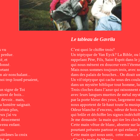
Le tableau de Gavrila
s vu
C’est quoi le chiffre trois?
i perdue.
Un triptyque de Van Eyck? La Bible, ou 
é, et
rappelant Père, Fils, Saint Esprit dans le
u m'a donné.
qui nous mènent en douceur vers l’étern
ortant
Mais nous sommes toujours trois, avec n
 air nonchalant...
dans des palais de bouches... On dirait uni
oi trop lourd pesaient,
Un vif triptyque qui cache sous des coule
dans un mystère biblique tout homme, lui
un signe de Toi
Trois cloches dans l’azur qui raisonnent 
ient de bois...
avec leurs langues muettes de métal myst
 devoir... mais,
par la porte bleue des yeux, largement o
 lumière saignait.
nous apportent de là-haut toute la musiq
pérais plus,
Odeur blanche d’encens, odeur de bois 
ux j'ai vu
qui brûle et déchiffre les signes indéchiff
t doucement
Je me demande: la main qui tire les cloch
venu enfant.
Cette main vêtue de blanc, absente sur la 
tas
pourtant présente partout et qui enfante
ittâmes la croix
Cette main qui nous unit, cette main... c’
té, et
- C’est la main de Messie.