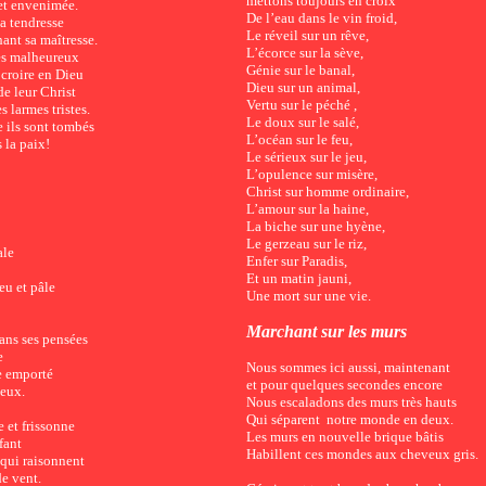
mettons toujours en croix
 et envenimée.
De l’eau dans le vin froid,
ta tendresse
Le réveil sur un rêve,
hant sa maîtresse.
L’écorce sur la sève,
ces malheureux
Génie sur le banal,
 croire en Dieu
Dieu sur un animal,
e leur Christ
Vertu sur le péché ,
s larmes tristes.
Le doux sur le salé,
te ils sont tombés
L’océan sur le feu,
 la paix!
Le sérieux sur le jeu,
L’opulence sur misère,
Christ sur homme ordinaire,
L’amour sur la haine,
La biche sur une hyène,
Le gerzeau sur le riz,
ale
Enfer sur Paradis,
Et un matin jauni,
eu et pâle
Une mort sur une vie.
Marchant sur les murs
ans ses pensées
e
Nous sommes ici aussi, maintenant
se emporté
et pour quelques secondes encore
ieux.
Nous escaladons des murs très hauts
Qui séparent notre monde en deux.
e et frissonne
Les murs en nouvelle brique bâtis
fant
Habillent ces mondes aux cheveux gris.
qui raisonnent
de vent.