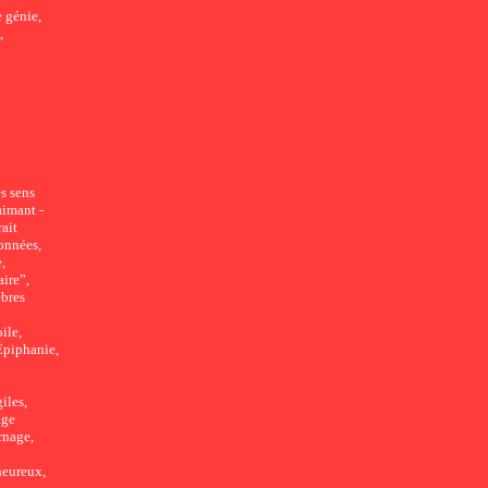
 génie,
,
es sens
aimant -
ait
onnées,
,
aire”,
èbres
ile,
Épiphanie,
iles,
age
rnage,
heureux,