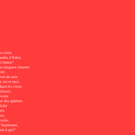
la croix
 jardin d’Eden
el Amen?
os langues clouées
té...
urs de soie
, toi et moi.
dans les cieux
érieux,
uverts
ue des sphères.
séché
rés.
es,
toile,
 l’harmonie,
est à qui?