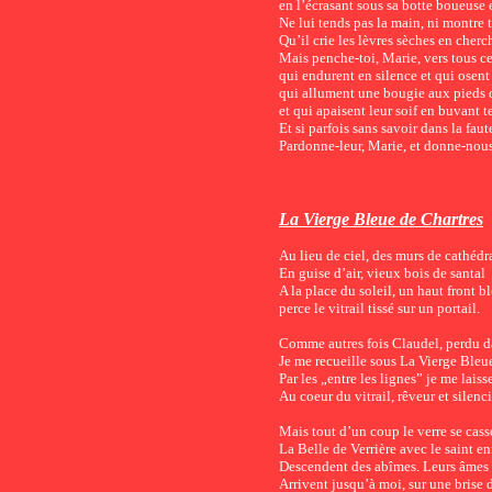
en l’écrasant sous sa botte boueuse
Ne lui tends pas la main, ni montre 
Qu’il crie les lèvres sèches en cherc
Mais penche-toi, Marie, vers tous 
qui endurent en silence et qui osent
qui allument une bougie aux pieds d
et qui apaisent leur soif en buvant te
Et si parfois sans savoir dans la fau
Pardonne-leur, Marie, et donne-nous
L
a Vierge Bleue de Chartres
Au lieu de ciel, des murs de cathédr
En guise d’air, vieux bois de santal
A la place du soleil, un haut front bl
perce le vitrail tissé sur un portail.
Comme autres fois Claudel, perdu d
Je me recueille sous La Vierge Bleu
Par les „entre les lignes” je me lais
Au coeur du vitrail, rêveur et silenc
Mais tout d’un coup le verre se cass
La Belle de Verrière avec le saint en
Descendent des abîmes. Leurs âmes 
Arrivent jusqu’à moi, sur une brise 